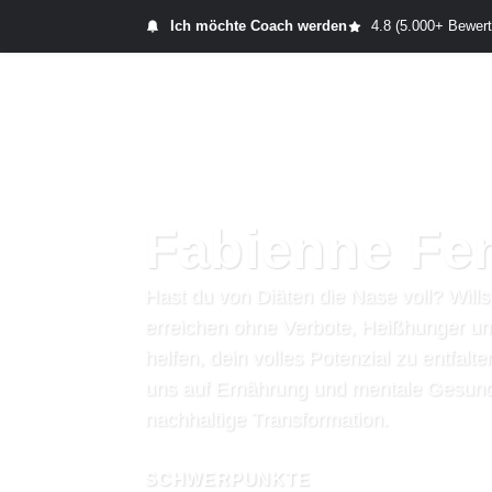
Ich möchte Coach werden
4.8 (5.000+ Bewer
Start
Produkt
Fabienne Fe
Hast du von Diäten die Nase voll? Wills
erreichen ohne Verbote, Heißhunger und
helfen, dein volles Potenzial zu entfal
uns auf Ernährung und mentale Gesundh
nachhaltige Transformation.
SCHWERPUNKTE