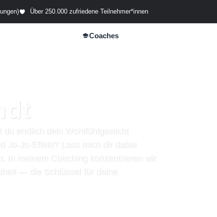
tungen)
Über 250.000 zufriedene Teilnehmer*innen
Coaches
e
Unternehmen
ndt
t du endlich dein Wohlfühlgewicht
 Jo-Jo-Effekt? Lass mich dir dabei
ten. In meinem Coaching konzentrieren wir
eit — die Schlüssel für deine