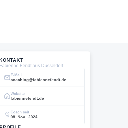
KONTAKT
Fabienne Fendt aus Düsseldorf
E-Mail
coaching@fabiennefendt.de
Website
fabiennefendt.de
Coach seit
08. Nov.. 2024
PROFILE