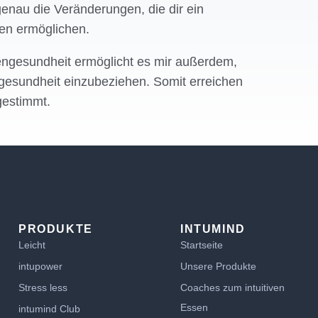
enau die Veränderungen, die dir ein
ben ermöglichen.
engesundheit ermöglicht es mir außerdem,
esundheit einzubeziehen. Somit erreichen
bgestimmt.
PRODUKTE
INTUMIND
Leicht
Startseite
intupower
Unsere Produkte
Stress less
Coaches zum intuitiven
Essen
intumind Club