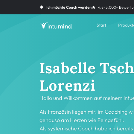
Ich möchte Coach werden
4.8 (5.000+ Bewertu
Start
Produkt
Isabelle Tsc
Lorenzi
Hallo und Willkommen auf meinem Intue
Als Französin liegen mir, im Coaching w
genauso am Herzen wie Feingefühl.
Als systemische Coach habe ich bereits