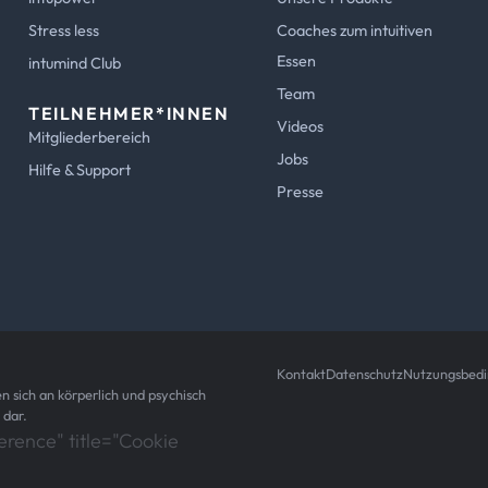
Stress less
Coaches zum intuitiven
Essen
intumind Club
Team
TEILNEHMER*INNEN
Videos
Mitgliederbereich
Jobs
Hilfe & Support
Presse
Kontakt
Datenschutz
Nutzungsbed
n sich an körperlich und psychisch
 dar.
rence" title="Cookie