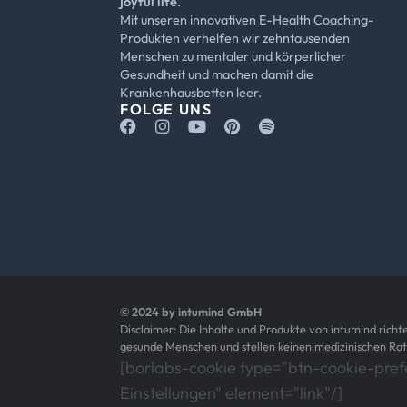
joyful life.
Mit unseren innovativen E-Health Coaching-
Produkten verhelfen wir zehntausenden
Menschen zu mentaler und körperlicher
Gesundheit und machen damit die
Krankenhausbetten leer.
FOLGE UNS
© 2024 by intumind GmbH
Disclaimer: Die Inhalte und Produkte von intumind richte
gesunde Menschen und stellen keinen medizinischen Rat
[borlabs-cookie type="btn-cookie-prefe
Einstellungen" element="link"/]