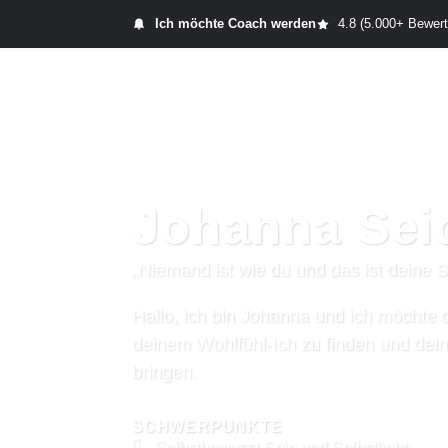
Ich möchte Coach werden
4.8 (5.000+ Bewer
Start
Produkt
Johanna Sei
„Niemand ist wie du und das ist deine S
Hallo, ich bin Johanna und ich möchte 
deinem Wohlfühl-Ich zu finden und dei
bringen.
SCHWERPUNKTE
Selbstbewusst-Sein und Selbstliebe