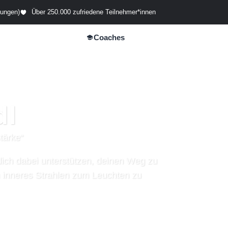
tungen)
Über 250.000 zufriedene Teilnehmer*innen
Coaches
e
Unternehmen
dl
tärke“
dich dabei unterstützen, deinen Weg zu
n inneres Strahlen zum Leuchten zu