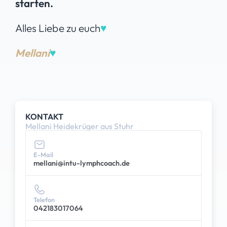
starten.
Alles Liebe zu euch
♥
Mellani
♥
KONTAKT
Mellani Heidekrüger aus Stuhr
E-Mail
mellani@intu-lymphcoach.de
Telefon
042183017064