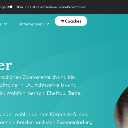
ngen)
Über 250.000 zufriedene Teilnehmer*innen
Coaches
e
Unternehmen
er
rschönen Oberösterreich und bin
altrainerin i.A., Achtsamkeits- und
in, Wohlfühlmensch, Ehefrau, Tante,
 wieder wohl in deinem Körper zu fühlen,
 können, bei der nächsten Esseneinladung