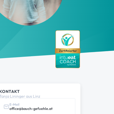
KONTAKT
Tanja Lininger aus Linz
E-Mail
office@bauch-gefuehle.at