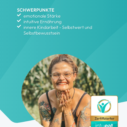
SCHWERPUNKTE
emotionale Stärke
intuitive Ernährung
innere Kindarbeit - Selbstwert und
Selbstbewusstsein